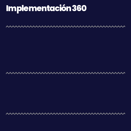
Implementación 360
Con nuestra Implementación 360 integramos
tecnología, equipamiento, configuración y
acompañamiento para que tu tienda no solo incorpore
herramientas, sino que quede realmente preparada
para operar, vender y crecer.
Nuestra solución ya forma parte del funcionamiento
diario de distintos comercios, integrando venta, cobro y
operación en un entorno estable y listo para atender
clientes.
Puesta en marcha y acompañamiento