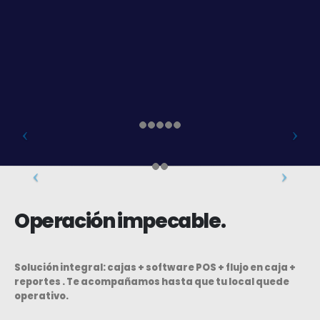
Te acompañamos en el inicio de operación para
asegurar una implementación ordenada, resolver
dudas y verificar que el equipo pueda usar la solución
con confianza. El objetivo es que la transición sea simple
y que el local comience a operar sin fricciones.
Operación impecable.
Solución integral:
cajas + software POS + flujo en caja +
reportes
. Te acompañamos hasta que tu local quede
operativo
.